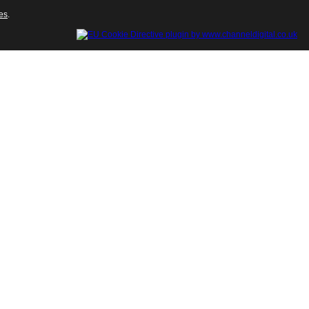
ies
.
Cerrar esta ventana