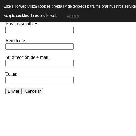
Este sitio web utiliza cookies propias y de terceros para mejorar nuestros servi
Enviar este enlace a un amigo por e-mail
Acepto cookies de este sitio web.
Acepto
Enviar e-mail a::
Remitente:
Su dirección de e-mail:
Tema:
Enviar
Cancelar